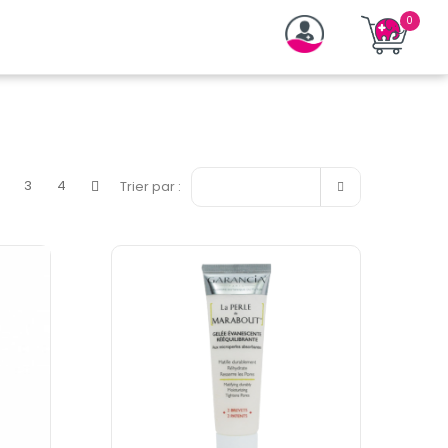

2
3
4
Trier par :
Pertinence