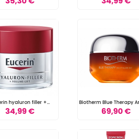
35,30 €
34,99 €
rin hyaluron filler +...
Biotherm Blue Therapy Am
34,99 €
69,90 €