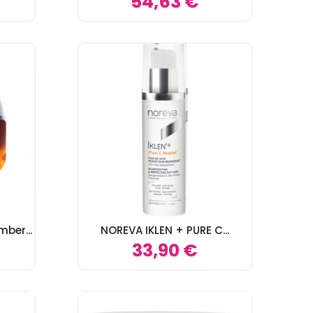
54,63 €
ber...
NOREVA IKLEN + PURE C...
33,90 €