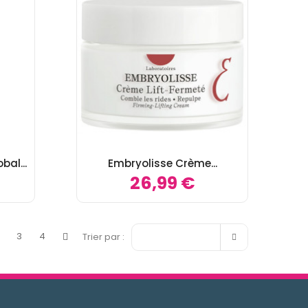
bal...
Embryolisse Crème...
26,99 €

2
3
4
Trier par :
Pertinence