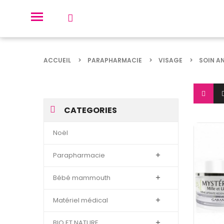
ACCUEIL
PARAPHARMACIE
VISAGE
SOIN A
CATEGORIES
Noël
Parapharmacie

Bébé mammouth

Matériel médical

BIO ET NATURE
