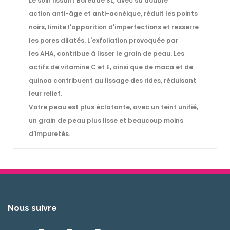
Le soin lissant Boréade SL
, avec sa double
action
anti-âge
et
anti-acnéique
, réduit les
points
noirs
, limite l'apparition d'imperfections et resserre
les
pores dilatés
. L'
exfoliation
provoquée par
les
AHA
, contribue à lisser le
grain de peau
. Les
actifs de
vitamine C
et E, ainsi que de maca et de
quinoa contribuent au lissage des
rides
, réduisant
leur relief.
Votre
peau
est plus éclatante, avec un teint unifié,
un
grain de peau
plus
lisse
et beaucoup moins
d'
impuretés
.
Nous suivre