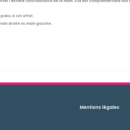
er l'entière fonctionnalité de la main. Elle est complémentaire aux 
prévu à cet effet.
 main droite ou main gauche.
Mentions légales