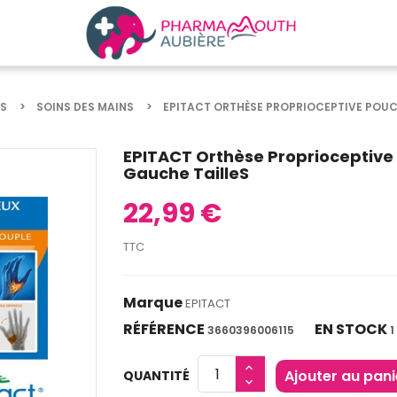
S
SOINS DES MAINS
EPITACT ORTHÈSE PROPRIOCEPTIVE POU
EPITACT Orthèse Proprioceptive
Gauche TailleS
22,99 €
TTC
Marque
EPITACT
RÉFÉRENCE
EN STOCK
3660396006115
1
Ajouter au pani
QUANTITÉ