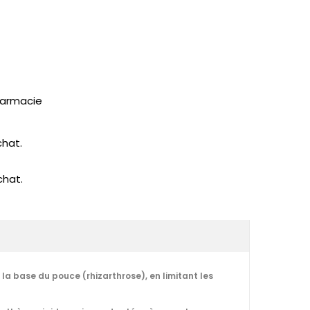
pharmacie
chat.
chat.
 la base du pouce (rhizarthrose), en limitant les