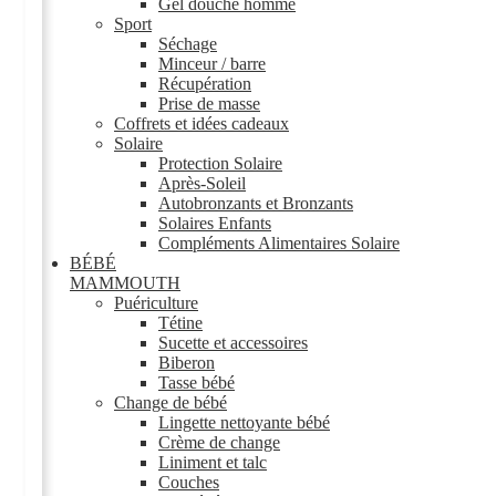
Gel douche homme
Sport
Séchage
Minceur / barre
Récupération
Prise de masse
Coffrets et idées cadeaux
Solaire
Protection Solaire
Après-Soleil
Autobronzants et Bronzants
Solaires Enfants
Compléments Alimentaires Solaire
BÉBÉ
MAMMOUTH
Puériculture
Tétine
Sucette et accessoires
Biberon
Tasse bébé
Change de bébé
Lingette nettoyante bébé
Crème de change
Liniment et talc
Couches