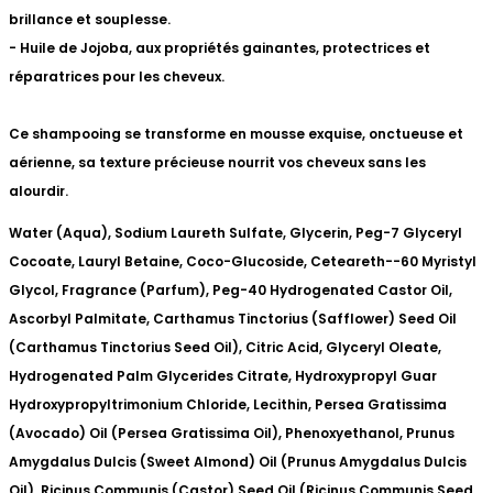
brillance et souplesse.
- Huile de Jojoba, aux propriétés gainantes, protectrices et
réparatrices pour les cheveux.
Ce shampooing se transforme en mousse exquise, onctueuse et
aérienne, sa texture précieuse nourrit vos cheveux sans les
alourdir.
Water (Aqua), Sodium Laureth Sulfate, Glycerin, Peg-7 Glyceryl
Cocoate, Lauryl Betaine, Coco-Glucoside, Ceteareth--60 Myristyl
Glycol, Fragrance (Parfum), Peg-40 Hydrogenated Castor Oil,
Ascorbyl Palmitate, Carthamus Tinctorius (Safflower) Seed Oil
(Carthamus Tinctorius Seed Oil), Citric Acid, Glyceryl Oleate,
Hydrogenated Palm Glycerides Citrate, Hydroxypropyl Guar
Hydroxypropyltrimonium Chloride, Lecithin, Persea Gratissima
(Avocado) Oil (Persea Gratissima Oil), Phenoxyethanol, Prunus
Amygdalus Dulcis (Sweet Almond) Oil (Prunus Amygdalus Dulcis
Oil), Ricinus Communis (Castor) Seed Oil (Ricinus Communis Seed