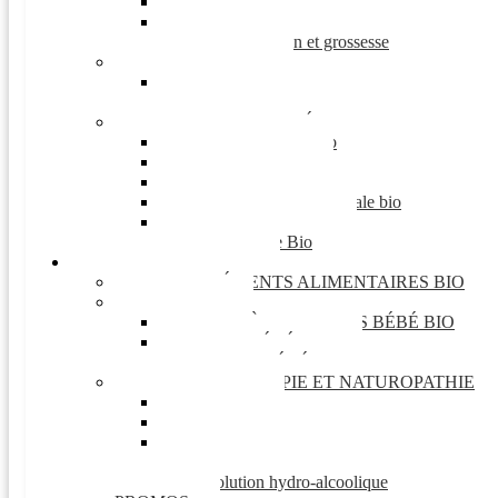
Soin vergetures
Allaitement
Test ovulation et grossesse
Solaire enfants
Protection solaire enfant
Lunettes de soleil enfant
SOINS ET BEAUTÉ BIO
Visage et corps bio
Do It Yourself
Cheveux bio
Parfumerie et eau florale bio
SOLAIRES BIO
Maquillage Bio
BIO ET NATURE
COMPLÉMENTS ALIMENTAIRES BIO
Bébé bio
HYGIÈNE ET SOINS BÉBÉ BIO
LAIT BÉBÉ BIO
REPAS BÉBÉ BIO
PHYTOTHERAPIE ET NATUROPATHIE
Plantes
Apithérapie
Fleurs de bach
Gemmotherapie
Gel et Solution hydro-alcoolique