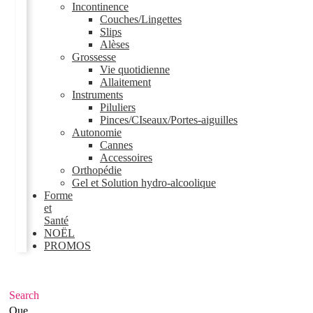
Incontinence
Couches/Lingettes
Slips
Alèses
Grossesse
Vie quotidienne
Allaitement
Instruments
Piluliers
Pinces/CIseaux/Portes-aiguilles
Autonomie
Cannes
Accessoires
Orthopédie
Gel et Solution hydro-alcoolique
Forme
et
Santé
NOËL
PROMOS
Search
Que