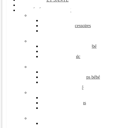
Noël
BÉBÉ MAMMOUTH
Puériculture
Tétine
Sucette et accessoires
Biberon
Tasse bébé
Change de bébé
Lingette nettoyante bébé
Crème de change
Liniment et talc
Couches
Soin pour bébé
Hydratation du visage bébé
Hydratation du corps bébé
Croûtes de lait
Soin du nez bébé
Alimentation bébé
Céréales bébé
Compotes et encas
Lait infantile
Biscuit bébé
Maman et grossesse
Soin grossesse