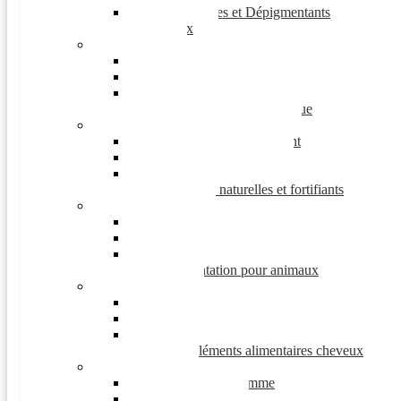
Anti-tâches et Dépigmentants
Yeux
Corps
Soin des mains
Hydratation du corps
Vergetures et amincissant
Protection dermatologique
Compléments alimentaires
Anti-âge et anti-oxydant
Cheveux et ongles
Jambes lourdes & circulation
Défenses naturelles et fortifiants
Vétérinaire
Anti-parasitaire
Produits de soins vétérinaires
Accessoire pour animaux
Alimentation pour animaux
Cheveux
Shampooing
Soin anti-poux
Soin des cheveux
Compléments alimentaires cheveux
Homme
Soin visage homme
Préservatif