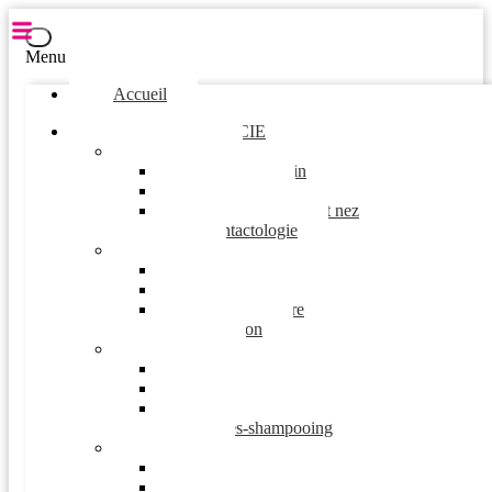
Menu
Accueil
PARAPHARMACIE
Higiéne
Douche et bain
Bien-être
Hygiène oreilles et nez
Contactologie
Santé
Douleurs
Soins d'urgences
Post opératoire
Audition
Minceur
Detoxiquant
Régime flash
Minceur homme
Après-shampooing
Visage
K-Beauty
Nettoyant et démaquillant