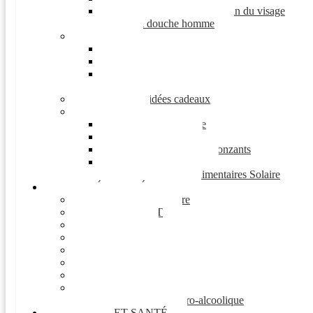
Produits de rasage & soin du visage
Gel douche homme
Sport
Séchage
Minceur / barre
Récupération
Prise de masse
Coffrets et idées cadeaux
Solaire
Protection Solaire
Après-Soleil
Autobronzants et Bronzants
Solaires Enfants
Compléments Alimentaires Solaire
MATÉRIEL MÉDICAL
Appareils de mesure
AUTO-TEST
Masques
Incontinence
Grossesse
Instruments
Autonomie
Orthopédie
Gel et Solution hydro-alcoolique
FORME ET SANTÉ