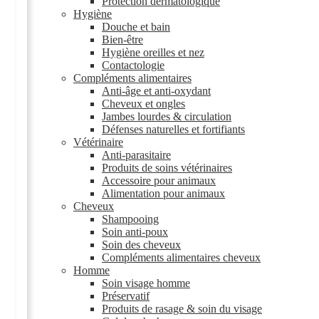
Protection dermatologique
Hygiène
Douche et bain
Bien-être
Hygiène oreilles et nez
Contactologie
Compléments alimentaires
Anti-âge et anti-oxydant
Cheveux et ongles
Jambes lourdes & circulation
Défenses naturelles et fortifiants
Vétérinaire
Anti-parasitaire
Produits de soins vétérinaires
Accessoire pour animaux
Alimentation pour animaux
Cheveux
Shampooing
Soin anti-poux
Soin des cheveux
Compléments alimentaires cheveux
Homme
Soin visage homme
Préservatif
Produits de rasage & soin du visage