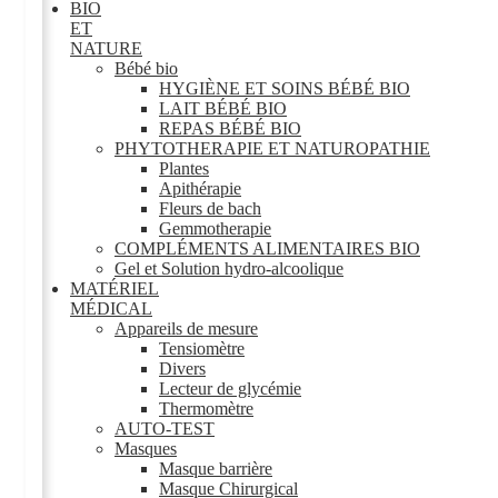
BIO
ET
NATURE
Bébé bio
HYGIÈNE ET SOINS BÉBÉ BIO
LAIT BÉBÉ BIO
REPAS BÉBÉ BIO
PHYTOTHERAPIE ET NATUROPATHIE
Plantes
Apithérapie
Fleurs de bach
Gemmotherapie
COMPLÉMENTS ALIMENTAIRES BIO
Gel et Solution hydro-alcoolique
MATÉRIEL
MÉDICAL
Appareils de mesure
Tensiomètre
Divers
Lecteur de glycémie
Thermomètre
AUTO-TEST
Masques
Masque barrière
Masque Chirurgical