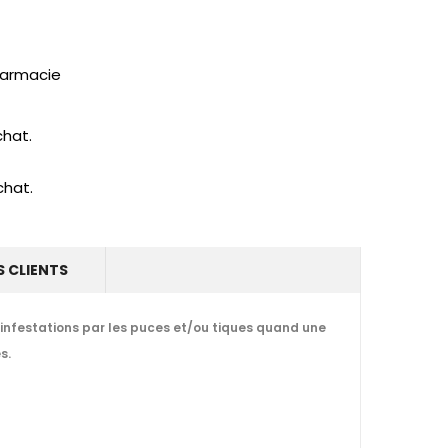
pharmacie
chat.
chat.
S CLIENTS
 infestations par les puces et/ou tiques quand une
s.