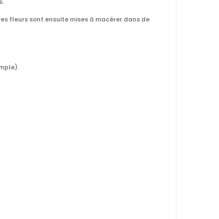
s.
 Ses fleurs sont ensuite mises à macérer dans de
mple).