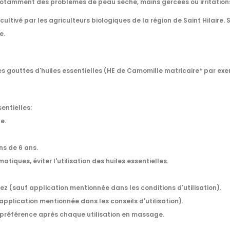
nt notamment des problèmes de peau sèche, mains gercées ou irritation
cultivé par les agriculteurs biologiques de la région de Saint Hilaire.
e.
s gouttes d'huiles essentielles (HE de Camomille matricaire* par exe
entielles:
e.
s de 6 ans.
tiques, éviter l'utilisation des huiles essentielles.
e nez (sauf application mentionnée dans les conditions d'utilisation).
application mentionnée dans les conseils d'utilisation).
 préférence après chaque utilisation en massage.