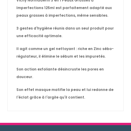
Vichy Normaderm 3 en 1 Peaux Grasses à
Imperfections 125ml
est parfaitement adapté aux
peaux grasses à imperfections, même sensibles.
3 gestes d'hygiène réunis dans un seul produit pour
une efficacité optimale.
Il agit comme un gel nettoyant : riche en Zinc sébo-
régulateur, il élimine le sébum et les impuretés.
Son action exfoliante désincruste les pores en
douceur.
Son effet masque matifie la peau et lui redonne de
l'éclat grâce à l'argile qu'il contient.