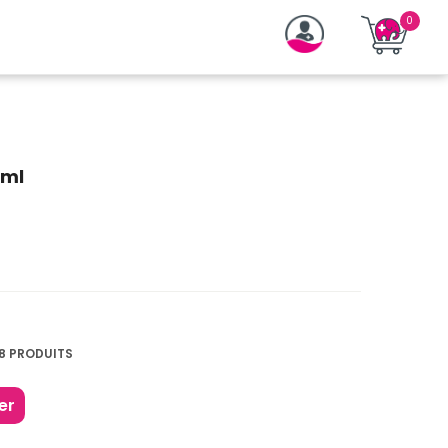
0ml
8 PRODUITS
er