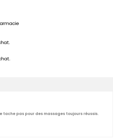
pharmacie
chat.
chat.
 ne tache pas pour des massages toujours réussis.