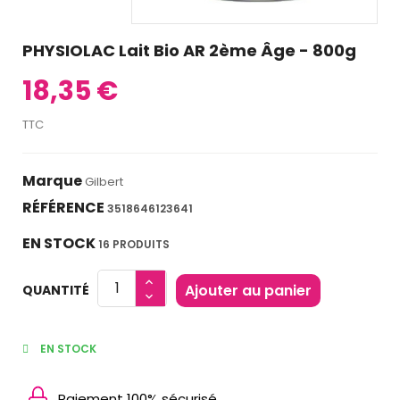
PHYSIOLAC Lait Bio AR 2ème Âge - 800g
18,35 €
TTC
Marque
Gilbert
RÉFÉRENCE
3518646123641
EN STOCK
16 PRODUITS
Ajouter au panier
QUANTITÉ
EN STOCK
Paiement 100% sécurisé