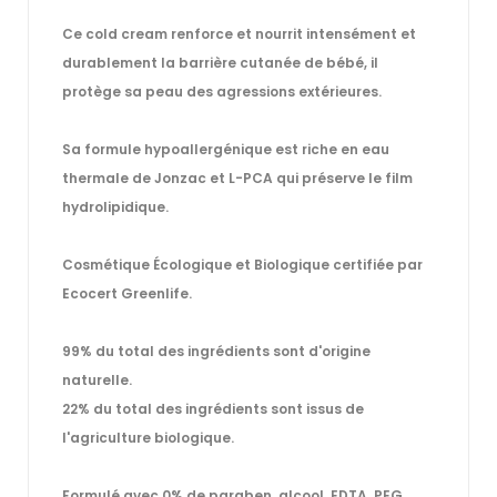
Ce cold cream renforce et nourrit intensément et
durablement la barrière cutanée de bébé, il
protège sa peau des agressions extérieures.
Sa formule hypoallergénique est riche en eau
thermale de Jonzac et L-PCA qui préserve le film
hydrolipidique.
Cosmétique Écologique et Biologique certifiée par
Ecocert Greenlife.
99% du total des ingrédients sont d'origine
naturelle.
22% du total des ingrédients sont issus de
l'agriculture biologique.
Formulé avec 0% de paraben, alcool, EDTA, PEG,