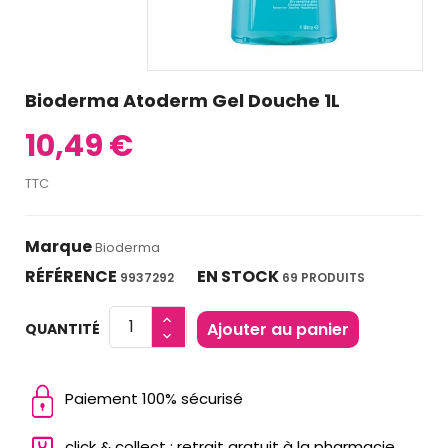
Bioderma Atoderm Gel Douche 1L
10,49 €
TTC
Marque
Bioderma
RÉFÉRENCE
EN STOCK
9937292
69 PRODUITS
Ajouter au panier
QUANTITÉ
Paiement 100% sécurisé
click & collect : retrait gratuit à la pharmacie