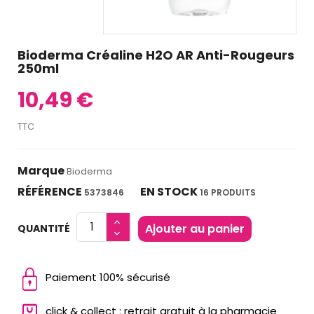
Bioderma Créaline H2O AR Anti-Rougeurs
250ml
10,49 €
TTC
Marque
Bioderma
RÉFÉRENCE
EN STOCK
5373846
16 PRODUITS
Ajouter au panier
QUANTITÉ
Paiement 100% sécurisé
click & collect : retrait gratuit à la pharmacie