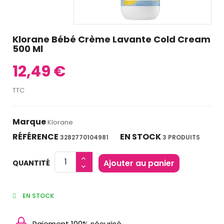
Klorane Bébé Crème Lavante Cold Cream
500 Ml
12,49 €
TTC
Marque
Klorane
RÉFÉRENCE
EN STOCK
3282770104981
3 PRODUITS
Ajouter au panier
QUANTITÉ
EN STOCK
Paiement 100% sécurisé