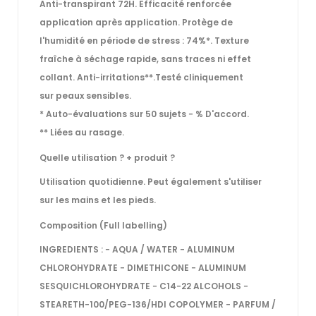
Anti−transpirant 72H. Efficacité renforcée
application après application. Protège de
l'humidité en période de stress : 74%*. Texture
fraîche à séchage rapide, sans traces ni effet
collant. Anti−irritations**.Testé cliniquement
sur peaux sensibles.
* Auto−évaluations sur 50 sujets − % D'accord.
** Liées au rasage.
Quelle utilisation ? + produit ?
Utilisation quotidienne. Peut également s'utiliser
sur les mains et les pieds.
Composition (Full labelling)
INGREDIENTS : − AQUA / WATER − ALUMINUM
CHLOROHYDRATE − DIMETHICONE − ALUMINUM
SESQUICHLOROHYDRATE − C14−22 ALCOHOLS −
STEARETH−100/PEG−136/HDI COPOLYMER − PARFUM /