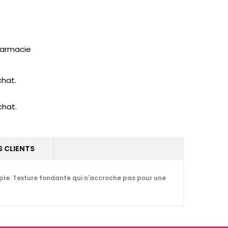
pharmacie
chat.
chat.
S CLIENTS
uple. Texture fondante qui n'accroche pas pour une