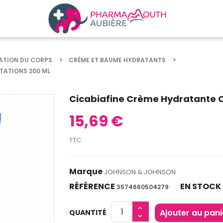
ATION DU CORPS
CRÈME ET BAUME HYDRATANTS
TATIONS 200 ML
Cicabiafine Crème Hydratante Co
15,69 €
TTC
Marque
JOHNSON & JOHNSON
RÉFÉRENCE
EN STOCK
3574660504279
Ajouter au pani
QUANTITÉ