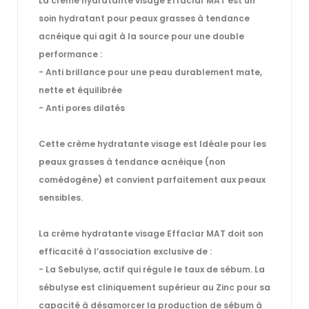
La
crème hydratante visage
Effaclar MAT est un
soin hydratant pour
peaux grasses à tendance
acnéique
qui agit à la source pour une double
performance :
-
Anti brillance
pour une peau durablement mate,
nette et équilibrée
-
Anti pores dilatés
Cette crème hydratante visage est Idéale pour les
peaux grasses à tendance acnéique (non
comédogène) et convient parfaitement aux
peaux
sensibles.
La crème hydratante visage Effaclar MAT doit son
efficacité à l’association exclusive de :
- La
Sebulyse
, actif qui
régule le taux de sébum
. La
sébulyse est cliniquement supérieur au Zinc pour sa
capacité à désamorcer la production de sébum à