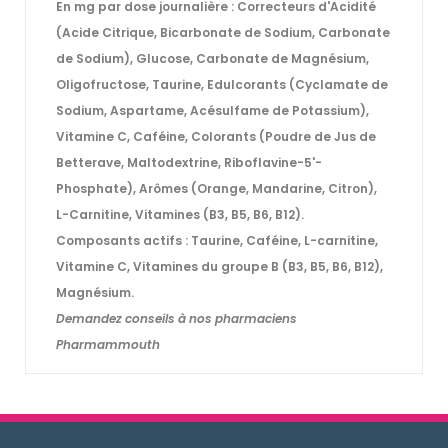
En mg par dose journalière : Correcteurs d'Acidité
(Acide Citrique, Bicarbonate de Sodium, Carbonate
de Sodium), Glucose, Carbonate de Magnésium,
Oligofructose, Taurine, Edulcorants (Cyclamate de
Sodium, Aspartame, Acésulfame de Potassium),
Vitamine C, Caféine, Colorants (Poudre de Jus de
Betterave, Maltodextrine, Riboflavine-5'-
Phosphate), Arômes (Orange, Mandarine, Citron),
L-Carnitine, Vitamines (B3, B5, B6, B12).
Composants actifs
:
Taurine, Caféine, L-carnitine,
Vitamine C, Vitamines du groupe B (B3, B5, B6, B12),
Magnésium.
Demandez conseils à nos pharmaciens
Pharmammouth