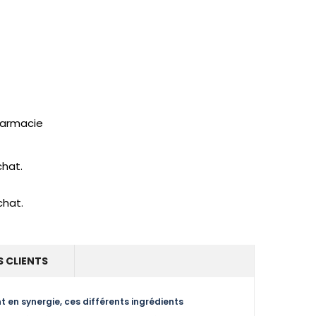
pharmacie
chat.
chat.
S CLIENTS
nt en synergie, ces différents ingrédients