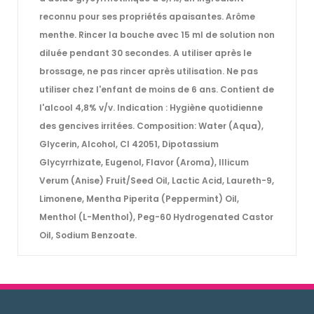
reconnu pour ses propriétés apaisantes. Arôme
menthe. Rincer la bouche avec 15 ml de solution non
diluée pendant 30 secondes. A utiliser après le
brossage, ne pas rincer après utilisation. Ne pas
utiliser chez l'enfant de moins de 6 ans. Contient de
l'alcool 4,8% v/v. Indication : Hygiène quotidienne
des gencives irritées. Composition: Water (Aqua),
Glycerin, Alcohol, CI 42051, Dipotassium
Glycyrrhizate, Eugenol, Flavor (Aroma), Illicum
Verum (Anise) Fruit/Seed Oil, Lactic Acid, Laureth-9,
Limonene, Mentha Piperita (Peppermint) Oil,
Menthol (L-Menthol), Peg-60 Hydrogenated Castor
Oil, Sodium Benzoate.