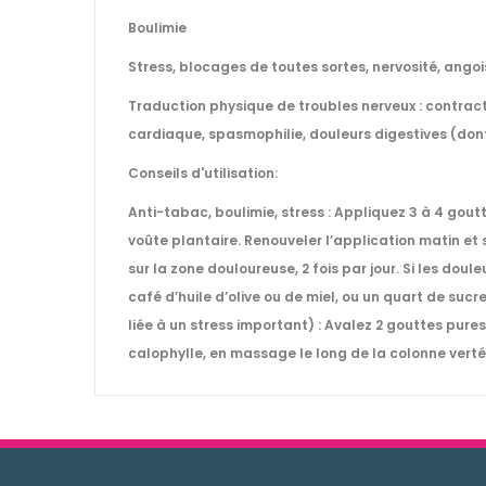
Boulimie
Stress, blocages de toutes sortes, nervosité, angoi
Traduction physique de troubles nerveux : contract
cardiaque, spasmophilie, douleurs digestives (don
Conseils d'utilisation:
Anti-tabac, boulimie, stress : Appliquez 3 à 4 goutt
voûte plantaire. Renouveler l’application matin et
sur la zone douloureuse, 2 fois par jour. Si les dou
café d’huile d’olive ou de miel, ou un quart de suc
liée à un stress important) : Avalez 2 gouttes pure
calophylle, en massage le long de la colonne vertébr