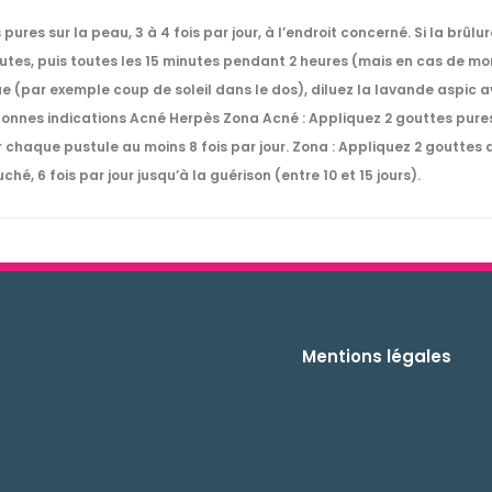
ures sur la peau, 3 à 4 fois par jour, à l’endroit concerné. Si la brûlur
utes, puis toutes les 15 minutes pendant 2 heures (mais en cas de mor
e (par exemple coup de soleil dans le dos), diluez la lavande aspic av
s bonnes indications Acné Herpès Zona Acné : Appliquez 2 gouttes pures
ur chaque pustule au moins 8 fois par jour. Zona : Appliquez 2 goutte
é, 6 fois par jour jusqu’à la guérison (entre 10 et 15 jours).
Mentions légales