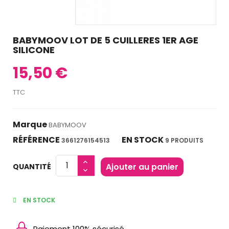
BABYMOOV LOT DE 5 CUILLERES 1ER AGE
SILICONE
15,50 €
TTC
Marque
BABYMOOV
RÉFÉRENCE
EN STOCK
3661276154513
9 PRODUITS
Ajouter au panier
QUANTITÉ
EN STOCK
Paiement 100% sécurisé