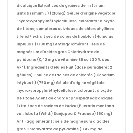
dicalcique Extrait sec de graines de lin (Linum
usitatissimum L.) (210mg) Gélule d’origine végétale
: hydroxypropylméthylcellulose, colorants : dioxyde
de titane, complexes cuivriques de chlorophyllines
Lifenol® extrait sec de cônes de houblon (Humulus
lupulus L.) (100 mg) Antiagglomérant : sels de
magnésium d’acides gras Chlorhydrate de
pyridoxine (0,42 mg de vitamine B6 soit 30 % des
AR*). Ingrédients Gélules Nuit (dose journalière : 2
gélules) : Inuline de racines de chicorée (Cichorium
intybus L.) (750 mg) Gélule d’origine végétale
:hydroxypropylméthylcellulose, colorant : dioxyde
de titane Agent de charge : phosphatedicalcique
Extrait sec de racines de kudzu (Pueraria montana
var. lobata (Willd.) Sanjappa & Pradeep) (50 mg)
Anti-agglomérant : sels de magnésium d’acides
gras Chlorhydrate de pyridoxine (0,42 mg de